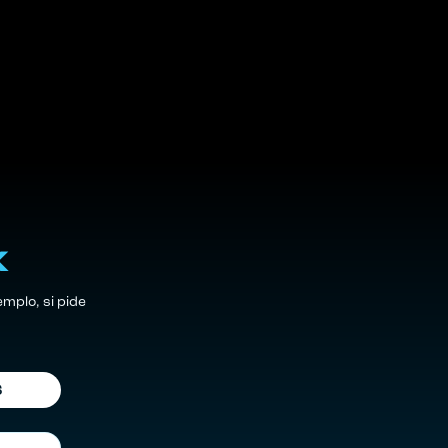
x
mplo, si pide
S