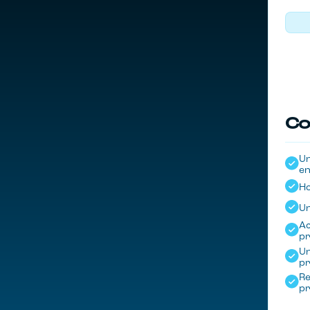
Co
Un
e
Ho
Un
Ac
p
Un
p
Re
pr