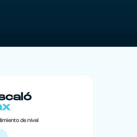
scaló
ax
imiento de nivel