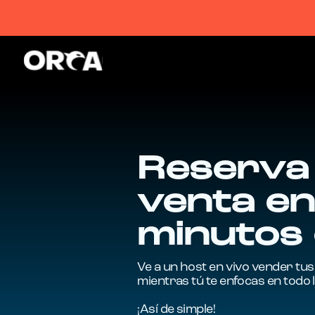
Reserva 
venta en
minutos
Ve a un host en vivo vender t
mientras tú te enfocas en todo 
¡Así de simple!