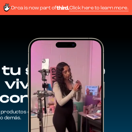
Orca is now part of
Click here to learn more.
tu sesión de
 vivo en
 con
LiveMax
us productos en cámara
lo demás.