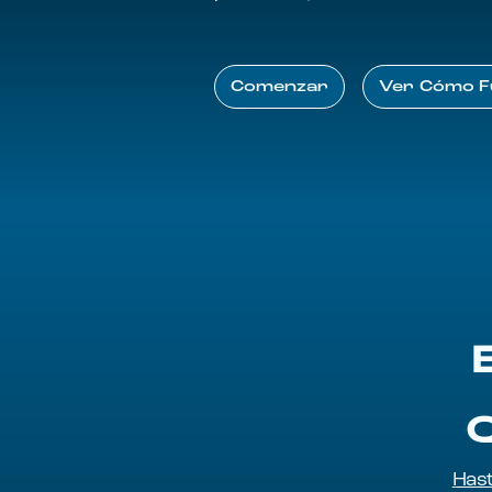
Comenzar
Ver Cómo Fu
Comenzar
Ver Cómo F
Q
Has