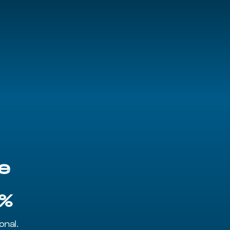
e
0%
onal.